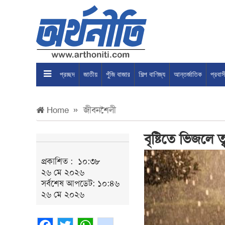
প্রচ্ছদ
জাতীয়
পুঁজি বাজার
শিল্প বাণিজ্য
আন্তর্জাতিক
প্রবা
Home
জীবনশৈলী
বৃষ্টিতে ভিজলে 
প্রকাশিত :
১০:৩৮
২৬ মে ২০২৬
সর্বশেষ আপডেট: ১০:৪৬
২৬ মে ২০২৬