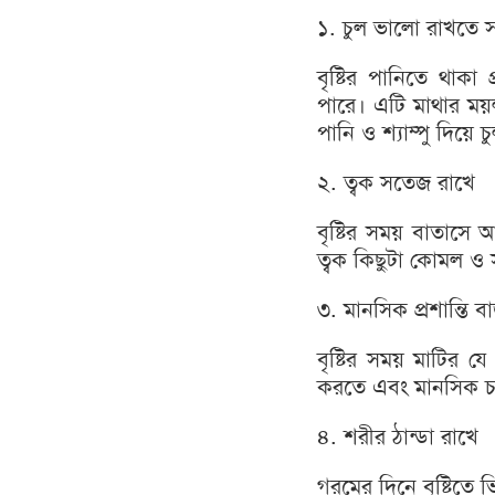
১. চুল ভালো রাখতে স
বৃষ্টির পানিতে থাক
পারে। এটি মাথার ময়ল
পানি ও শ্যাম্পু দিয়ে 
২. ত্বক সতেজ রাখে
বৃষ্টির সময় বাতাসে আ
ত্বক কিছুটা কোমল ও
৩. মানসিক প্রশান্তি ব
বৃষ্টির সময় মাটির য
করতে এবং মানসিক চ
৪. শরীর ঠান্ডা রাখে
গরমের দিনে বৃষ্টিতে 