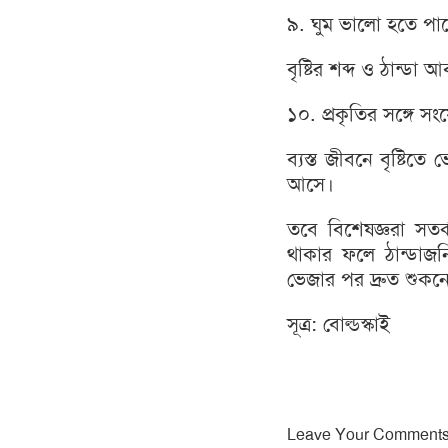
৯. ঘুম ভালো হতে পা
বৃষ্টির শব্দ ও ঠান্ড
১০. প্রকৃতির সঙ্গে স
ব্যস্ত জীবনে বৃষ্টিত
আসে।
তবে বিশেষজ্ঞরা সতর্
থাকার ফলে ঠান্ডাজনি
ভেজার পর দ্রুত শুক
সূত্র: বোল্ডস্কাই
Leave Your Comment