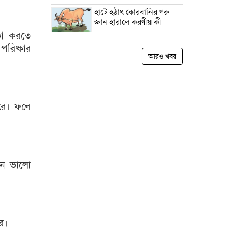
হাটে হঠাৎ কোরবানির গরু
জ্ঞান হারালে করণীয় কী
য়তা করতে
পরিষ্কার
আরও খবর
ারে। ফলে
 মন ভালো
রে।