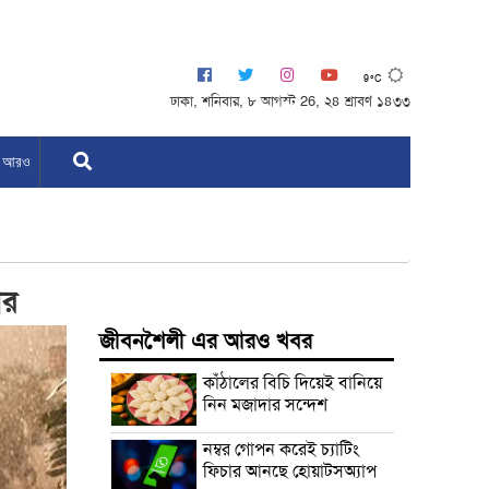
9°C
ঢাকা, শনিবার, ৮ আগস্ট 26, ২৪ শ্রাবণ ১৪৩৩
আরও
ার
জীবনশৈলী এর আরও খবর
কাঁঠালের বিচি দিয়েই বানিয়ে
নিন মজাদার সন্দেশ
নম্বর গোপন করেই চ্যাটিং
ফিচার আনছে হোয়াটসঅ্যাপ