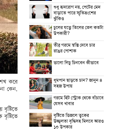
শুধু হৃদরোগ নয়, পেটের মেদ
বাড়াতে পারে স্মৃতিভ্রংশের
ঝুঁকিও
চুলের যত্নে তিলের তেল কতটা
উপকারী?
তীব্র গরমে স্বস্তি দেবে চার
রঙের পোশাক
ভালো লিচু চিনবেন কীভাবে
ধূমপান ছাড়তে চান? জানুন ৪
উ শখ করে
সহজ উপায়
না কেন,
গরমে হিট স্ট্রোক থেকে বাঁচাবে
যেসব খাবার
বৃষ্টিতে
বৃষ্টিতে ভিজলে ত্বকের
বৃষ্টিতে
উজ্জ্বলতা বৃদ্ধিসহ মিলবে আরও
১০ উপকার