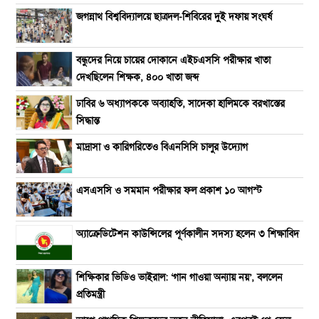
জগন্নাথ বিশ্ববিদ্যালয়ে ছাত্রদল-শিবিরের দুই দফায় সংঘর্ষ
বন্ধুদের নিয়ে চায়ের দোকানে এইচএসসি পরীক্ষার খাতা
দেখছিলেন শিক্ষক, ৪০০ খাতা জব্দ
ঢাবির ৬ অধ্যাপককে অব্যাহতি, সাদেকা হালিমকে বরখাস্তের
সিদ্ধান্ত
মাদ্রাসা ও কারিগরিতেও বিএনসিসি চালুর উদ্যোগ
এসএসসি ও সমমান পরীক্ষার ফল প্রকাশ ১০ আগস্ট
অ্যাক্রেডিটেশন কাউন্সিলের পূর্ণকালীন সদস্য হলেন ৩ শিক্ষাবিদ
শিক্ষিকার ভিডিও ভাইরাল: ‘গান গাওয়া অন্যায় নয়’, বললেন
প্রতিমন্ত্রী