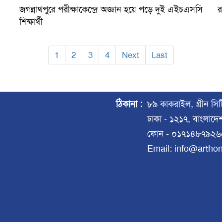
জগন্নাথপুরে পরীক্ষাকেন্দ্রে অজ্ঞান হয়ে পড়ে দুই এইচএসসি
র
শিক্ষার্থী
1
2
3
4
Next
Last
ঠিকানা :
৮৯ কাকরাইল, গ্রীন সি
ঢাকা - ১২১৭, বাংলাদে
ফোন - ০১৭১৪৮৭৯২৬
Email: info@artho