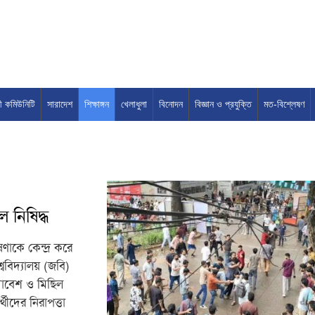
সী কমিউনিটি
সারাদেশ
শিক্ষাঙ্গন
খেলাধুলা
বিনোদন
বিজ্ঞান ও প্রযুক্তি
মত-বিশ্লেষণ
 নিষিদ্ধ
াকে কেন্দ্র করে
্ববিদ্যালয় (জবি)
সমাবেশ ও মিছিল
্থীদের নিরাপত্তা