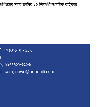
‍্যাগিংয়ের দায়ে জাবির ১২ শিক্ষার্থী সাময়িক বহিষ্কার
টি এজ(লেভেল - ১১),
শ।
৫, ০১৭৭৭৬৮৩১২৩
niti.com, news@arthoniti.com