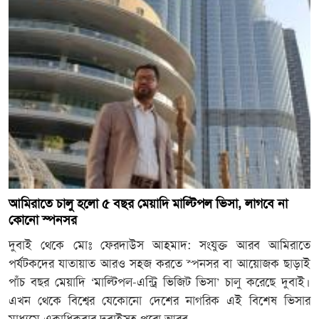
আমিরাতে চালু হলো ৫ বছর মেয়াদি মাল্টিপল ভিসা, লাগবে না
কোনো স্পনসর
দুবাই থেকে মোঃ ফেরদাউস আহমাদ: সংযুক্ত আরব আমিরাতে
পর্যটকদের যাতায়াত আরও সহজ করতে স্পনসর বা আয়োজক ছাড়াই
পাঁচ বছর মেয়াদি ‘মাল্টিপল-এন্ট্রি ভিজিট ভিসা’ চালু করেছে দুবাই।
এখন থেকে বিশ্বের যেকোনো দেশের নাগরিক এই বিশেষ ভিসার
মাধ্যমে একাধিকবার দুবাইসহ পুরো আরব ...