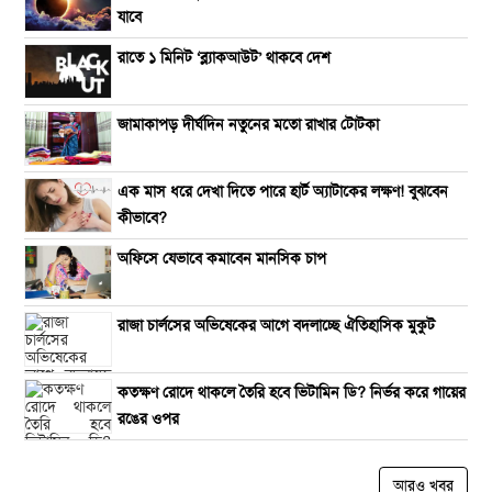
যাবে
রাতে ১ মিনিট ‘ব্ল্যাকআউট’ থাকবে দেশ
জামাকাপড় দীর্ঘদিন নতুনের মতো রাখার টোটকা
এক মাস ধরে দেখা দিতে পারে হার্ট অ্যাটাকের লক্ষণ! বুঝবেন
কীভাবে?
অফিসে যেভাবে কমাবেন মানসিক চাপ
রাজা চার্লসের অভিষেকের আগে বদলাচ্ছে ঐতিহাসিক মুকুট
কতক্ষণ রোদে থাকলে তৈরি হবে ভিটামিন ডি? নির্ভর করে গায়ের
রঙের ওপর
আরও খবর