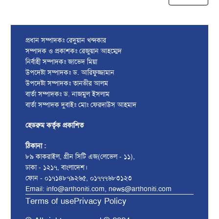
প্রধান সম্পাদকঃ রেদুয়ান খন্দকার
সম্পাদক ও প্রকাশকঃ রেজুয়ান আহম্মেদ
নির্বাহী সম্পাদকঃ জাভেদ মিয়া
উপদেষ্টা সম্পাদকঃ ড. আরিফুজ্জামান
উপদেষ্টা সম্পাদকঃ তানভীর আলম
বার্তা সম্পাদকঃ ড. নাজমুল ইসলাম
বার্তা সম্পাদক দুবাইঃ মোঃ ফেরদাউস আহমাদ
হেডরুম কর্তৃক প্রকাশিত
ঠিকানা :
৮৯ কাকরাইল, গ্রীন সিটি এজ(লেভেল - ১১),
ঢাকা - ১২১৭, বাংলাদেশ।
ফোন - ০১৭১৪৮৭৯২৬৫, ০১৭৭৭৬৮৩১২৩
Email: info@arthoniti.com, news@arthoniti.com
Terms of use
Privacy Policy