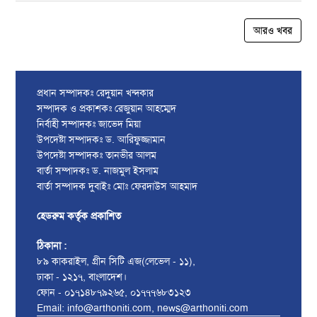
আরও খবর
প্রধান সম্পাদকঃ রেদুয়ান খন্দকার
সম্পাদক ও প্রকাশকঃ রেজুয়ান আহম্মেদ
নির্বাহী সম্পাদকঃ জাভেদ মিয়া
উপদেষ্টা সম্পাদকঃ ড. আরিফুজ্জামান
উপদেষ্টা সম্পাদকঃ তানভীর আলম
বার্তা সম্পাদকঃ ড. নাজমুল ইসলাম
বার্তা সম্পাদক দুবাইঃ মোঃ ফেরদাউস আহমাদ
হেডরুম কর্তৃক প্রকাশিত
ঠিকানা :
৮৯ কাকরাইল, গ্রীন সিটি এজ(লেভেল - ১১),
ঢাকা - ১২১৭, বাংলাদেশ।
ফোন - ০১৭১৪৮৭৯২৬৫, ০১৭৭৭৬৮৩১২৩
Email: info@arthoniti.com, news@arthoniti.com