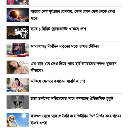
বছরের শেষ সূর্যগ্রহণ রোববার, কোন কোন দেশ থেকে দেখা
যাবে
রাতে ১ মিনিট ‘ব্ল্যাকআউট’ থাকবে দেশ
জামাকাপড় দীর্ঘদিন নতুনের মতো রাখার টোটকা
এক মাস ধরে দেখা দিতে পারে হার্ট অ্যাটাকের লক্ষণ! বুঝবেন
কীভাবে?
অফিসে যেভাবে কমাবেন মানসিক চাপ
রাজা চার্লসের অভিষেকের আগে বদলাচ্ছে ঐতিহাসিক মুকুট
কতক্ষণ রোদে থাকলে তৈরি হবে ভিটামিন ডি? নির্ভর করে গায়ের
রঙের ওপর