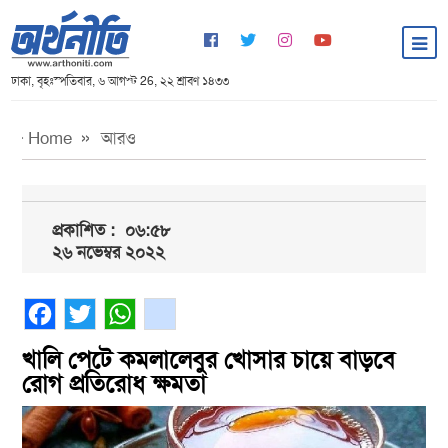
ঢাকা, বৃহঃস্পতিবার, ৬ আগস্ট 26, ২২ শ্রাবণ ১৪৩৩
Home
আরও
প্রকাশিত :
০৬:৫৮
২৬ নভেম্বর ২০২২
Facebook
Twitter
WhatsApp
gmail
খালি পেটে কমলালেবুর খোসার চায়ে বাড়বে
রোগ প্রতিরোধ ক্ষমতা