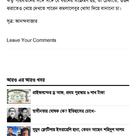
ঋতু পরিবর্তনের সঙ্গে সঙ্গে যে ধরনের সংক্রমণ হয়, তা ঠেকাতে, ওজন
ঝরাতেও খেয়ে দেখতে পারেন কমলালেবুর খোসা দিয়ে বানানো চা।
সূত্র: আনন্দবাজার
Leave Your Comments
আরও এর আরও খবর
প্রাইজবন্ডের ড্র আজ, প্রথম পুরস্কার ৬ লাখ টাকা
স্বাধীনতার ঘোষক কে? ইতিহাসের চোখে—
সুমুদ ফ্লোটিলায় ইসরায়েলি হানা, কেমন আছেন শহিদুল আলম