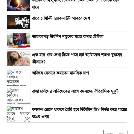
যাবে
রাতে ১ মিনিট ‘ব্ল্যাকআউট’ থাকবে দেশ
জামাকাপড় দীর্ঘদিন নতুনের মতো রাখার টোটকা
এক মাস ধরে দেখা দিতে পারে হার্ট অ্যাটাকের লক্ষণ! বুঝবেন
কীভাবে?
অফিসে যেভাবে কমাবেন মানসিক চাপ
রাজা চার্লসের অভিষেকের আগে বদলাচ্ছে ঐতিহাসিক মুকুট
কতক্ষণ রোদে থাকলে তৈরি হবে ভিটামিন ডি? নির্ভর করে গায়ের
রঙের ওপর