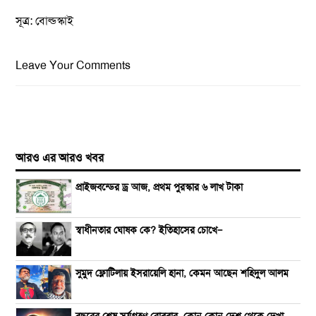
সূত্র: বোল্ডস্কাই
Leave Your Comments
আরও এর আরও খবর
প্রাইজবন্ডের ড্র আজ, প্রথম পুরস্কার ৬ লাখ টাকা
স্বাধীনতার ঘোষক কে? ইতিহাসের চোখে—
সুমুদ ফ্লোটিলায় ইসরায়েলি হানা, কেমন আছেন শহিদুল আলম
বছরের শেষ সূর্যগ্রহণ রোববার, কোন কোন দেশ থেকে দেখা