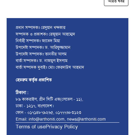
আরও খবর
প্রধান সম্পাদকঃ রেদুয়ান খন্দকার
সম্পাদক ও প্রকাশকঃ রেজুয়ান আহম্মেদ
নির্বাহী সম্পাদকঃ জাভেদ মিয়া
উপদেষ্টা সম্পাদকঃ ড. আরিফুজ্জামান
উপদেষ্টা সম্পাদকঃ তানভীর আলম
বার্তা সম্পাদকঃ ড. নাজমুল ইসলাম
বার্তা সম্পাদক দুবাইঃ মোঃ ফেরদাউস আহমাদ
হেডরুম কর্তৃক প্রকাশিত
ঠিকানা :
৮৯ কাকরাইল, গ্রীন সিটি এজ(লেভেল - ১১),
ঢাকা - ১২১৭, বাংলাদেশ।
ফোন - ০১৭১৪৮৭৯২৬৫, ০১৭৭৭৬৮৩১২৩
Email: info@arthoniti.com, news@arthoniti.com
Terms of use
Privacy Policy