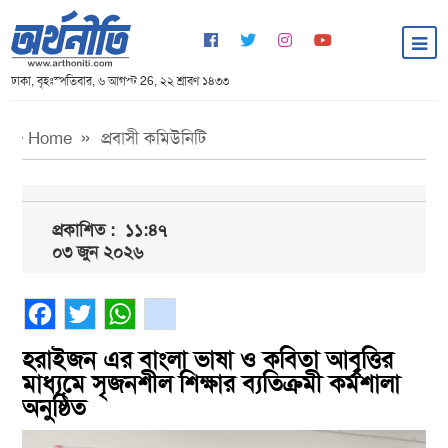
ঢাকা, বৃহঃস্পতিবার, ৬ আগস্ট 26, ২২ শ্রাবণ ১৪৩৩
Home
প্রবাসী কমিউনিটি
প্রকাশিত :
১১:৪৭
০৩ জুন ২০২৬
Facebook
Twitter
WhatsApp
gmail
হরাইজন এর বাংলা ভাষা ও কবিতা আবৃত্তির
মাধ্যমে সৃজনশীল শিক্ষার ব্যতিক্রমী কর্মশালা
অনুষ্ঠিত