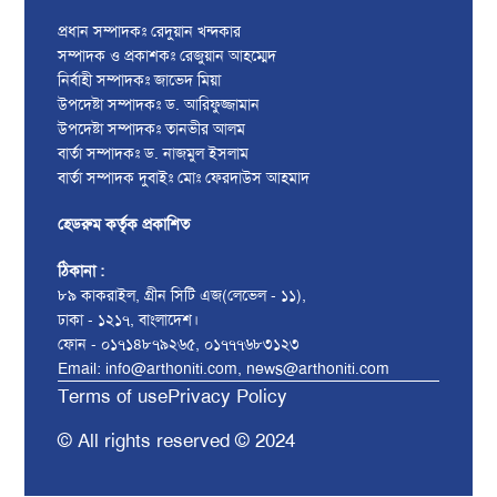
প্রধান সম্পাদকঃ রেদুয়ান খন্দকার
সম্পাদক ও প্রকাশকঃ রেজুয়ান আহম্মেদ
নির্বাহী সম্পাদকঃ জাভেদ মিয়া
উপদেষ্টা সম্পাদকঃ ড. আরিফুজ্জামান
উপদেষ্টা সম্পাদকঃ তানভীর আলম
বার্তা সম্পাদকঃ ড. নাজমুল ইসলাম
বার্তা সম্পাদক দুবাইঃ মোঃ ফেরদাউস আহমাদ
হেডরুম কর্তৃক প্রকাশিত
ঠিকানা :
৮৯ কাকরাইল, গ্রীন সিটি এজ(লেভেল - ১১),
ঢাকা - ১২১৭, বাংলাদেশ।
ফোন - ০১৭১৪৮৭৯২৬৫, ০১৭৭৭৬৮৩১২৩
Email: info@arthoniti.com, news@arthoniti.com
Terms of use
Privacy Policy
© All rights reserved © 2024