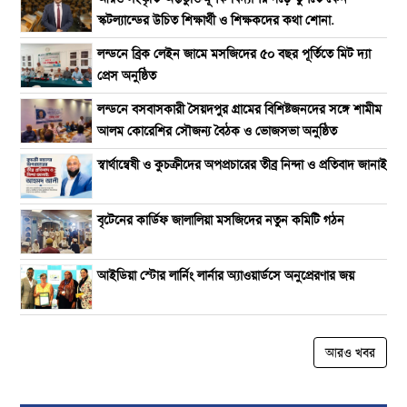
স্কটল্যান্ডের উচিত শিক্ষার্থী ও শিক্ষকদের কথা শোনা.
লন্ডনে ব্রিক লেইন জামে মসজিদের ৫০ বছর পূর্তিতে মিট দ‍্যা
প্রেস অনুষ্ঠিত
লন্ডনে বসবাসকারী সৈয়দপুর গ্রামের বিশিষ্টজনদের সঙ্গে শামীম
আলম কোরেশির সৌজন্য বৈঠক ও ভোজসভা অনুষ্ঠিত
স্বার্থান্বেষী ও কুচক্রীদের অপপ্রচারের তীব্র নিন্দা ও প্রতিবাদ জানাই
বৃটেনের কার্ডিফ জালালিয়া মসজিদের নতুন কমিটি গঠন
আইডিয়া স্টোর লার্নিং লার্নার অ্যাওয়ার্ডসে অনুপ্রেরণার জয়
আরও খবর