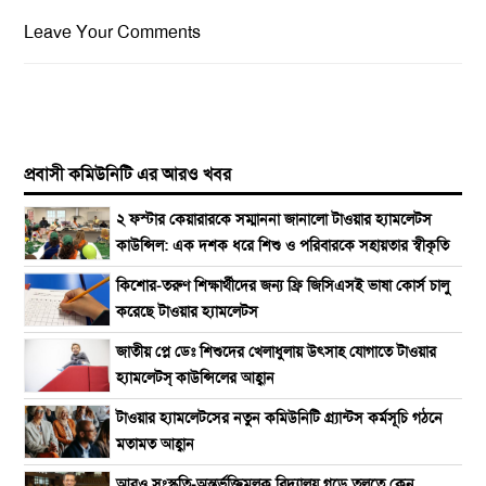
Leave Your Comments
প্রবাসী কমিউনিটি এর আরও খবর
২ ফস্টার কেয়ারারকে সম্মাননা জানালো টাওয়ার হ্যামলেটস
কাউন্সিল: এক দশক ধরে শিশু ও পরিবারকে সহায়তার স্বীকৃতি
কিশোর-তরুণ শিক্ষার্থীদের জন্য ফ্রি জিসিএসই ভাষা কোর্স চালু
করেছে টাওয়ার হ্যামলেটস
জাতীয় প্লে ডেঃ শিশুদের খেলাধুলায় উৎসাহ যোগাতে টাওয়ার
হ্যামলেটস্ কাউন্সিলের আহ্বান
টাওয়ার হ্যামলেটসের নতুন কমিউনিটি গ্র্যান্টস কর্মসূচি গঠনে
মতামত আহ্বান
আরও সংস্কৃতি-অন্তর্ভুক্তিমূলক বিদ্যালয় গড়ে তুলতে কেন