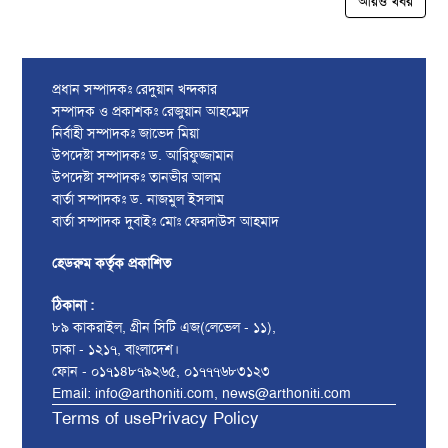
আরও খবর
প্রধান সম্পাদকঃ রেদুয়ান খন্দকার
সম্পাদক ও প্রকাশকঃ রেজুয়ান আহম্মেদ
নির্বাহী সম্পাদকঃ জাভেদ মিয়া
উপদেষ্টা সম্পাদকঃ ড. আরিফুজ্জামান
উপদেষ্টা সম্পাদকঃ তানভীর আলম
বার্তা সম্পাদকঃ ড. নাজমুল ইসলাম
বার্তা সম্পাদক দুবাইঃ মোঃ ফেরদাউস আহমাদ
হেডরুম কর্তৃক প্রকাশিত
ঠিকানা :
৮৯ কাকরাইল, গ্রীন সিটি এজ(লেভেল - ১১),
ঢাকা - ১২১৭, বাংলাদেশ।
ফোন - ০১৭১৪৮৭৯২৬৫, ০১৭৭৭৬৮৩১২৩
Email: info@arthoniti.com, news@arthoniti.com
Terms of use
Privacy Policy