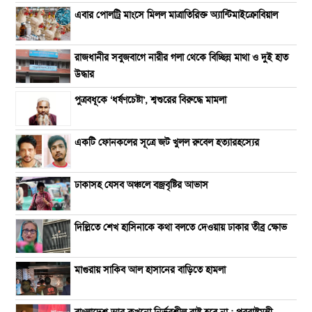
এবার পোলট্রি মাংসে মিলল মাত্রাতিরিক্ত অ্যান্টিমাইক্রোবিয়াল
রাজধানীর সবুজবাগে নারীর গলা থেকে বিচ্ছিন্ন মাথা ও দুই হাত
উদ্ধার
পুত্রবধূকে ‘ধর্ষণচেষ্টা’, শ্বশুরের বিরুদ্ধে মামলা
একটি ফোনকলের সূত্রে জট খুলল রুবেল হত্যারহস্যের
ঢাকাসহ যেসব অঞ্চলে বজ্রবৃষ্টির আভাস
দিল্লিতে শেখ হাসিনাকে কথা বলতে দেওয়ায় ঢাকার তীব্র ক্ষোভ
মাগুরায় সাকিব আল হাসানের বাড়িতে হামলা
বাংলাদেশ আর কখনো নির্ভরশীল রাষ্ট্র হবে না : পররাষ্ট্রমন্ত্রী