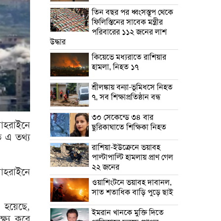
তিন বছর পর ধ্বংসস্তূপ থেকে
ফিলিস্তিনের সাবেক মন্ত্রীর
পরিবারের ১১২ জনের লাশ
উদ্ধার
কিয়েভে মধ্যরাতে রাশিয়ার
হামলা, নিহত ১৭
শ্রীলঙ্কায় বন্যা-ভূমিধসে নিহত
৭, সব শিক্ষাপ্রতিষ্ঠান বন্ধ
৩০ সেকেন্ডে ৩৪ বার
বাহরাইনে
ছুরিকাঘাতে শিক্ষিকা নিহত
ে এ তথ্য
রাশিয়া-ইউক্রেনে ভয়াবহ
পাল্টাপাল্টি হামলায় প্রাণ গেল
২২ জনের
াহরাইনে
ওয়াশিংটনে ভয়াবহ দাবানল,
সাত শতাধিক বাড়ি পুড়ে ছাই
া হয়েছে,
ইমরান খানকে মুক্তি দিতে
্ষ্য করে