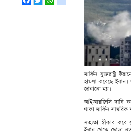
Facebook
Twitter
WhatsApp
gmail
মার্কিন যুক্তরাষ্ট্র
হামলা করেছে ইরান। 
জানানো হয়।
আইআরজিসি দাবি করেছ
থাকা মার্কিন সামরিক 
সত্যতা স্বীকার করে য
ইরান থেকে ছোড়া নতু