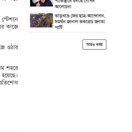
পাকিস্তানে চলছে গোপন
আলোচনা
ঝাড়খণ্ডে ফের ছাত্র-আন্দোলন,
 স্টেশনে
সমর্থন জানাল ককরোচ জনতা
নার কাজে
পার্টি
আরও খবর
েজে ওঠার
েশম শহরে
 হয়েছে।
প্রতিশোধ