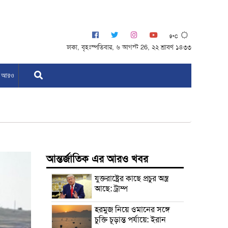
9°C
ঢাকা, বৃহঃস্পতিবার, ৬ আগস্ট 26, ২২ শ্রাবণ ১৪৩৩
আরও
আন্তর্জাতিক এর আরও খবর
যুক্তরাষ্ট্রের কাছে প্রচুর অস্ত্র
আছে: ট্রাম্প
হরমুজ নিয়ে ওমানের সঙ্গে
চুক্তি চূড়ান্ত পর্যায়ে: ইরান