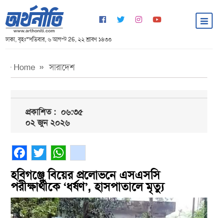
ঢাকা, বৃহঃস্পতিবার, ৬ আগস্ট 26, ২২ শ্রাবণ ১৪৩৩
Home
সারাদেশ
প্রকাশিত :
০৬:৩৫
০২ জুন ২০২৬
Facebook
Twitter
WhatsApp
gmail
হবিগঞ্জে বিয়ের প্রলোভনে এসএসসি
পরীক্ষার্থীকে ‘ধর্ষণ’, হাসপাতালে মৃত্যু