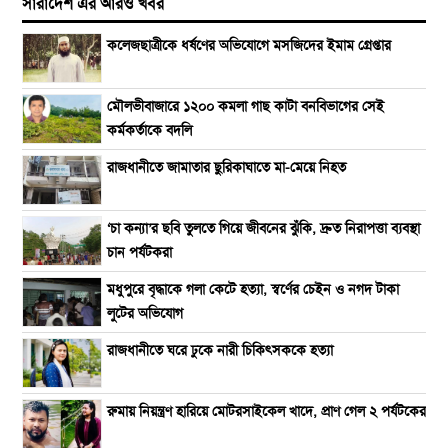
সারাদেশ এর আরও খবর
কলেজছাত্রীকে ধর্ষণের অভিযোগে মসজিদের ইমাম গ্রেপ্তার
মৌলভীবাজারে ১২০০ কমলা গাছ কাটা বনবিভাগের সেই
কর্মকর্তাকে বদলি
রাজধানীতে জামাতার ছুরিকাঘাতে মা-মেয়ে নিহত
‘চা কন্যা’র ছবি তুলতে গিয়ে জীবনের ঝুঁকি, দ্রুত নিরাপত্তা ব্যবস্থা
চান পর্যটকরা
মধুপুরে বৃদ্ধাকে গলা কেটে হত্যা, স্বর্ণের চেইন ও নগদ টাকা
লুটের অভিযোগ
রাজধানীতে ঘরে ঢুকে নারী চিকিৎসককে হত্যা
রুমায় নিয়ন্ত্রণ হারিয়ে মোটরসাইকেল খাদে, প্রাণ গেল ২ পর্যটকের