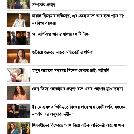
সম্পর্কের প্রস্তাব
ঢাকাই সিনেমায় অভিষেক, এর চেয়ে ভালো আর হতে পারে না:
মধুমিতা সরকার
‘দ্য অডিসি’র আয় ৫ হাজার কোটি টাকা
শুটিংয়ে গুরুতর আহত অভিনেত্রী রাশমিকা
মানুষ আমাকে সবসময় সিঙ্গেল দেখতে চাই: পরীমনি
জেন-জিকে ‘আবর্জনার প্রজন্ম’ বলে এবার তোপের মুখে কঙ্গনা
ইরানে হামলার ভিডিওতে নিজের গানে ক্ষুব্ধ কেটি পেরি, বললেন
—‘আমি এর অনুমতি দিইনি’
শিক্ষার্থীদের বিক্ষোভে অংশ নিয়ে আটক অভিনেত্রী আয়েশা খান