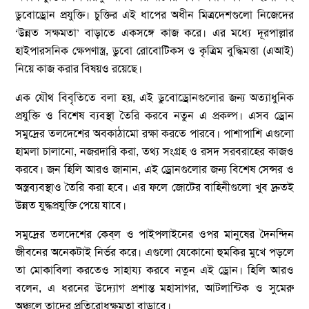
ডুবোড্রোন প্রযুক্তি। চুক্তির এই ধাপের অধীন মিত্রদেশগুলো নিজেদের
‘উন্নত সক্ষমতা’ বাড়াতে একসঙ্গে কাজ করে। এর মধ্যে দূরপাল্লার
হাইপারসনিক ক্ষেপণাস্ত্র, ডুবো রোবোটিকস ও কৃত্রিম বুদ্ধিমত্তা (এআই)
নিয়ে কাজ করার বিষয়ও রয়েছে।
এক যৌথ বিবৃতিতে বলা হয়, এই ডুবোড্রোনগুলোর জন্য অত্যাধুনিক
প্রযুক্তি ও বিশেষ ব্যবস্থা তৈরি করবে নতুন এ প্রকল্প। এসব ড্রোন
সমুদ্রের তলদেশের অবকাঠামো রক্ষা করতে পারবে। পাশাপাশি এগুলো
হামলা চালানো, নজরদারি করা, তথ্য সংগ্রহ ও রসদ সরবরাহের কাজও
করবে। জন হিলি আরও জানান, এই ড্রোনগুলোর জন্য বিশেষ সেন্সর ও
অস্ত্রব্যবস্থাও তৈরি করা হবে। এর ফলে জোটের বাহিনীগুলো খুব দ্রুতই
উন্নত যুদ্ধপ্রযুক্তি পেয়ে যাবে।
সমুদ্রের তলদেশের কেব্‌ল ও পাইপলাইনের ওপর মানুষের দৈনন্দিন
জীবনের অনেকটাই নির্ভর করে। এগুলো যেকোনো হুমকির মুখে পড়লে
তা মোকাবিলা করতেও সাহায্য করবে নতুন এই ড্রোন। হিলি আরও
বলেন, এ ধরনের উদ্যোগ প্রশান্ত মহাসাগর, আটলান্টিক ও সুমেরু
অঞ্চলে তাদের প্রতিরোধক্ষমতা বাড়াবে।