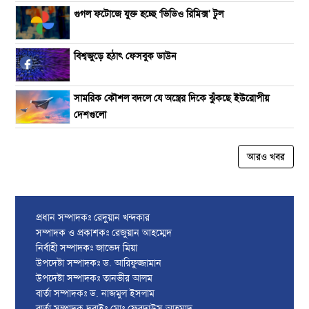
গুগল ফটোজে যুক্ত হচ্ছে ‘ভিডিও রিমিক্স' টুল
বিশ্বজুড়ে হঠাৎ ফেসবুক ডাউন
সামরিক কৌশল বদলে যে অস্ত্রের দিকে ঝুঁকছে ইউরোপীয়
দেশগুলো
আরও খবর
প্রধান সম্পাদকঃ রেদুয়ান খন্দকার
সম্পাদক ও প্রকাশকঃ রেজুয়ান আহম্মেদ
নির্বাহী সম্পাদকঃ জাভেদ মিয়া
উপদেষ্টা সম্পাদকঃ ড. আরিফুজ্জামান
উপদেষ্টা সম্পাদকঃ তানভীর আলম
বার্তা সম্পাদকঃ ড. নাজমুল ইসলাম
বার্তা সম্পাদক দুবাইঃ মোঃ ফেরদাউস আহমাদ