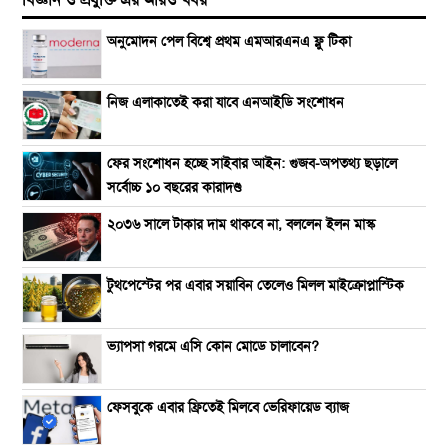
অনুমোদন পেল বিশ্বে প্রথম এমআরএনএ ফ্লু টিকা
নিজ এলাকাতেই করা যাবে এনআইডি সংশোধন
ফের সংশোধন হচ্ছে সাইবার আইন: গুজব-অপতথ্য ছড়ালে
সর্বোচ্চ ১০ বছরের কারাদণ্ড
২০৩৬ সালে টাকার দাম থাকবে না, বললেন ইলন মাস্ক
টুথপেস্টের পর এবার সয়াবিন তেলেও মিলল মাইক্রোপ্লাস্টিক
ভ্যাপসা গরমে এসি কোন মোডে চালাবেন?
ফেসবুকে এবার ফ্রিতেই মিলবে ভেরিফায়েড ব্যাজ