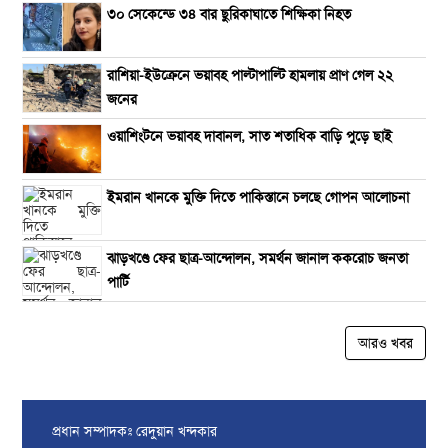
৩০ সেকেন্ডে ৩৪ বার ছুরিকাঘাতে শিক্ষিকা নিহত
রাশিয়া-ইউক্রেনে ভয়াবহ পাল্টাপাল্টি হামলায় প্রাণ গেল ২২
জনের
ওয়াশিংটনে ভয়াবহ দাবানল, সাত শতাধিক বাড়ি পুড়ে ছাই
ইমরান খানকে মুক্তি দিতে পাকিস্তানে চলছে গোপন আলোচনা
ঝাড়খণ্ডে ফের ছাত্র-আন্দোলন, সমর্থন জানাল ককরোচ জনতা
পার্টি
আরও খবর
প্রধান সম্পাদকঃ রেদুয়ান খন্দকার