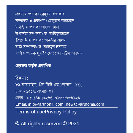
প্রধান সম্পাদকঃ রেদুয়ান খন্দকার
সম্পাদক ও প্রকাশকঃ রেজুয়ান আহম্মেদ
নির্বাহী সম্পাদকঃ জাভেদ মিয়া
উপদেষ্টা সম্পাদকঃ ড. আরিফুজ্জামান
উপদেষ্টা সম্পাদকঃ তানভীর আলম
বার্তা সম্পাদকঃ ড. নাজমুল ইসলাম
বার্তা সম্পাদক দুবাইঃ মোঃ ফেরদাউস আহমাদ
হেডরুম কর্তৃক প্রকাশিত
ঠিকানা :
৮৯ কাকরাইল, গ্রীন সিটি এজ(লেভেল - ১১),
ঢাকা - ১২১৭, বাংলাদেশ।
ফোন - ০১৭১৪৮৭৯২৬৫, ০১৭৭৭৬৮৩১২৩
Email: info@arthoniti.com, news@arthoniti.com
Terms of use
Privacy Policy
© All rights reserved © 2024