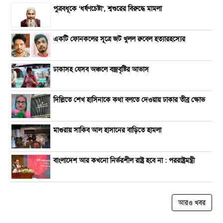
পুত্রবধূকে ‘ধর্ষণচেষ্টা’, শ্বশুরের বিরুদ্ধে মামলা
একটি ফোনকলের সূত্রে জট খুলল রুবেল হত্যারহস্যের
ঢাকাসহ যেসব অঞ্চলে বজ্রবৃষ্টির আভাস
দিল্লিতে শেখ হাসিনাকে কথা বলতে দেওয়ায় ঢাকার তীব্র ক্ষোভ
মাগুরায় সাকিব আল হাসানের বাড়িতে হামলা
বাংলাদেশ আর কখনো নির্ভরশীল রাষ্ট্র হবে না : পররাষ্ট্রমন্ত্রী
আরও খবর