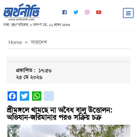
ঢাকা, বৃহঃস্পতিবার, ৬ আগস্ট 26, ২২ শ্রাবণ ১৪৩৩
Home
সারাদেশ
প্রকাশিত :
১৭:৫৬
২৫ মে ২০২৬
Facebook
Twitter
WhatsApp
gmail
শ্রীমঙ্গলে থামছে না অবৈধ বালু উত্তোলন:
অভিযান-জরিমানার পরও সক্রিয় চক্র