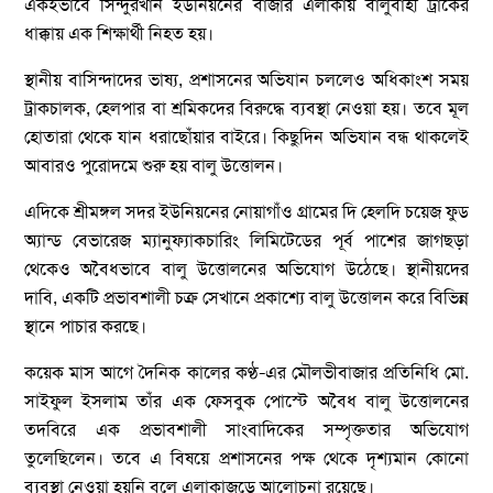
একইভাবে সিন্দুরখান ইউনিয়নের বাজার এলাকায় বালুবাহী ট্রাকের
ধাক্কায় এক শিক্ষার্থী নিহত হয়।
স্থানীয় বাসিন্দাদের ভাষ্য, প্রশাসনের অভিযান চললেও অধিকাংশ সময়
ট্রাকচালক, হেলপার বা শ্রমিকদের বিরুদ্ধে ব্যবস্থা নেওয়া হয়। তবে মূল
হোতারা থেকে যান ধরাছোঁয়ার বাইরে। কিছুদিন অভিযান বন্ধ থাকলেই
আবারও পুরোদমে শুরু হয় বালু উত্তোলন।
এদিকে শ্রীমঙ্গল সদর ইউনিয়নের নোয়াগাঁও গ্রামের দি হেলদি চয়েজ ফুড
অ্যান্ড বেভারেজ ম্যানুফ্যাকচারিং লিমিটেডের পূর্ব পাশের জাগছড়া
থেকেও অবৈধভাবে বালু উত্তোলনের অভিযোগ উঠেছে। স্থানীয়দের
দাবি, একটি প্রভাবশালী চক্র সেখানে প্রকাশ্যে বালু উত্তোলন করে বিভিন্ন
স্থানে পাচার করছে।
কয়েক মাস আগে দৈনিক কালের কণ্ঠ–এর মৌলভীবাজার প্রতিনিধি মো.
সাইফুল ইসলাম তাঁর এক ফেসবুক পোস্টে অবৈধ বালু উত্তোলনের
তদবিরে এক প্রভাবশালী সাংবাদিকের সম্পৃক্ততার অভিযোগ
তুলেছিলেন। তবে এ বিষয়ে প্রশাসনের পক্ষ থেকে দৃশ্যমান কোনো
ব্যবস্থা নেওয়া হয়নি বলে এলাকাজুড়ে আলোচনা রয়েছে।