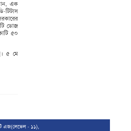
ানান, এক
ি-টিটাস
 সরকারের
োটি ডোজ
কোটি ৫০
ছে। ৫ মে
টি এজ(লেভেল - ১১),