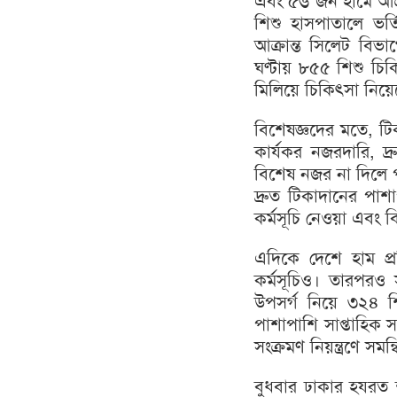
এবং ৫৬ জন হামে আক্
শিশু হাসপাতালে ভর
আক্রান্ত সিলেট বি
ঘণ্টায় ৮৫৫ শিশু চিকিৎ
মিলিয়ে চিকিৎসা নিয়
বিশেষজ্ঞদের মতে, টি
কার্যকর নজরদারি, দ্র
বিশেষ নজর না দিলে পর
দ্রুত টিকাদানের পাশ
কর্মসূচি নেওয়া এবং ব
এদিকে দেশে হাম প্
কর্মসূচিও। তারপরও 
উপসর্গ নিয়ে ৩২৪ শ
পাশাপাশি সাপ্তাহিক স
সংক্রমণ নিয়ন্ত্রণে সম
বুধবার ঢাকার হযরত 