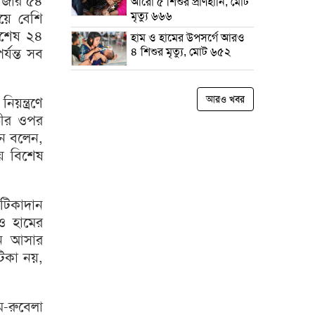
াজার ৫৪
আরো ৫ শিশুর প্রাণহানি, মোট
মৃত্যু ৬৬৬
য়ে বেশি
বশেষ ২৪
হাম ও হামের উপসর্গে আরও
র্যন্ত সব
৪ শিশুর মৃত্যু, মোট ৬৫২
আরও খবর
য়ন্ত্রণে
্ঠীর ওপর
েন বলেন,
ায় বিশেষ
টিকাদান
ও হামের
ান আসার
টিকা নয়,
ম-রুবেলা