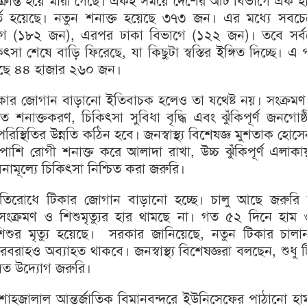
রান্ত হয়ে মারা গেছে। একই সময়ে দেশের আট বিভাগে এক হ
্তি হয়েছে। নতুন শনাক্ত হয়েছে ৩৭৩ জন। এর মধ্যে সবচে
ভাগে (১৮২ জন), এরপর ঢাকা বিভাগে (১২২ জন)। তবে সর্
সা শেষে বাড়ি ফিরেছে, যা কিছুটা স্বস্তির ইঙ্গিত দিচ্ছে। এ প
েছে ৪৪ হাজার ২৬০ জন।
কার জোগান বাড়ানো ইতিবাচক হলেও তা যথেষ্ট নয়। সংক্রমণ নি
ুত শনাক্তকরণ, চিকিৎসা সুবিধা বৃদ্ধি এবং ঝুঁকিপূর্ণ জনগোষ
িস্থিতির উন্নতি কঠিন হবে। জনস্বাস্থ্য বিশেষজ্ঞ মুশতাক হোস
াপাশি রোগী শনাক্ত করে আলাদা রাখা, উচ্চ ঝুঁকিপূর্ণ এলাক
িনামূল্যে চিকিৎসা নিশ্চিত করা জরুরি।
রতিরোধে টিকার জোগান বাড়ানো হচ্ছে। চালু আছে জরুরি 
সংক্রমণ ও শিশুমৃত্যুর হার থামছে না। গত ৫২ দিনে হাম 
িশুর মৃত্যু হয়েছে। সরকার জানিয়েছে, নতুন টিকার চাল
রবরাহও অব্যাহত থাকবে। জনস্বাস্থ্য বিশেষজ্ঞরা বলছেন, শুধু 
ন্বিত উদ্যোগ জরুরি।
শাহজালাল আন্তর্জাতিক বিমানবন্দরে ইউনিসেফের পাঠানো হা