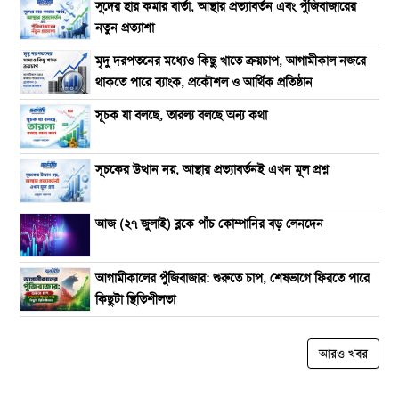
সুদের হার কমার বার্তা, আস্থার প্রত্যাবর্তন এবং পুঁজিবাজারের
নতুন প্রত্যাশা
মৃদু দরপতনের মধ্যেও কিছু খাতে ক্রয়চাপ, আগামীকাল নজরে
থাকতে পারে ব্যাংক, প্রকৌশল ও আর্থিক প্রতিষ্ঠান
সূচক যা বলছে, তারল্য বলছে অন্য কথা
সূচকের উত্থান নয়, আস্থার প্রত্যাবর্তনই এখন মূল প্রশ্ন
আজ (২৭ জুলাই) ব্লকে পাঁচ কোম্পানির বড় লেনদেন
আগামীকালের পুঁজিবাজার: শুরুতে চাপ, শেষভাগে ফিরতে পারে
কিছুটা স্থিতিশীলতা
আরও খবর