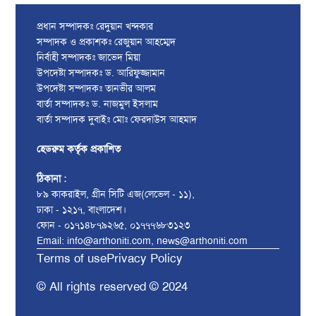
প্রধান সম্পাদকঃ রেদুয়ান খন্দকার
সম্পাদক ও প্রকাশকঃ রেজুয়ান আহম্মেদ
নির্বাহী সম্পাদকঃ জাভেদ মিয়া
উপদেষ্টা সম্পাদকঃ ড. আরিফুজ্জামান
উপদেষ্টা সম্পাদকঃ তানভীর আলম
বার্তা সম্পাদকঃ ড. নাজমুল ইসলাম
বার্তা সম্পাদক দুবাইঃ মোঃ ফেরদাউস আহমাদ
হেডরুম কর্তৃক প্রকাশিত
ঠিকানা :
৮৯ কাকরাইল, গ্রীন সিটি এজ(লেভেল - ১১),
ঢাকা - ১২১৭, বাংলাদেশ।
ফোন - ০১৭১৪৮৭৯২৬৫, ০১৭৭৭৬৮৩১২৩
Email: info@arthoniti.com, news@arthoniti.com
Terms of use
Privacy Policy
© All rights reserved © 2024