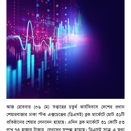
আজ রোববার (০৬ মে) সপ্তাহের চতুর্থ কার্যদিবসে দেশের প্রধান
শেয়ারবাজার ঢাকা স্টক এক্সচেঞ্জের (ডিএসই) ব্লক মার্কেটে মোট ৩১টি
প্রতিষ্ঠানের শেয়ার লেনদেন হয়েছে। এদিন ব্লক মার্কেটে ৩১ কোটি ৫৩
লাখ ৭৩ হাজার টাকার লেনদেন সম্পন্ন হয়েছে। ডিএসই সূত্রে এ তথ্য