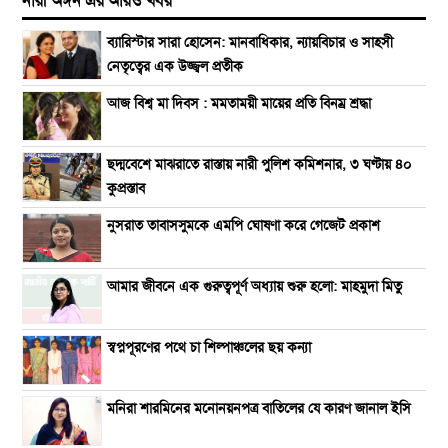
নারী অঙ্গন এর আরও খবর
ব্যারিস্টার সারা হোসেন: মানবাধিকার, ন্যায়বিচার ও সাহসী
নেতৃত্বের এক উজ্জ্বল প্রতীক
আজ বিশ্ব মা দিবস : মমতাময়ী মায়ের প্রতি বিনম্র শ্রদ্ধা
ছদ্মবেশে মাঝরাতে রাস্তায় নারী পুলিশ কমিশনার, ৩ ঘণ্টায় ৪০
কুপ্রস্তাব
নুসরাত তাবাসসুমকে এমপি ঘোষণা করে গেজেট প্রকাশ
আমার জীবনে এক গুরুত্বপূর্ণ অধ্যায় শুরু হলো: মাহমুদা মিতু
স্বপ্নপূরণের পথে চা শিল্পাঞ্চলের ছয় কন্যা
মনিরা শারমিনের মনোনয়নপত্র বাতিলের যে কারণ জানাল ইসি