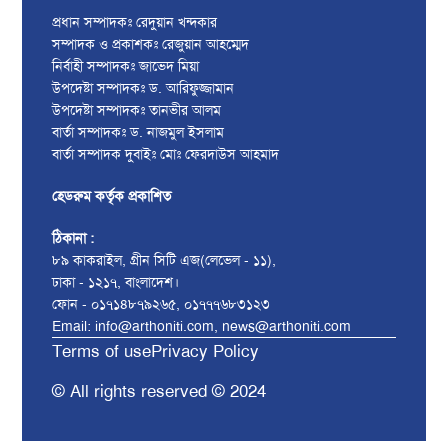
প্রধান সম্পাদকঃ রেদুয়ান খন্দকার
সম্পাদক ও প্রকাশকঃ রেজুয়ান আহম্মেদ
নির্বাহী সম্পাদকঃ জাভেদ মিয়া
উপদেষ্টা সম্পাদকঃ ড. আরিফুজ্জামান
উপদেষ্টা সম্পাদকঃ তানভীর আলম
বার্তা সম্পাদকঃ ড. নাজমুল ইসলাম
বার্তা সম্পাদক দুবাইঃ মোঃ ফেরদাউস আহমাদ
হেডরুম কর্তৃক প্রকাশিত
ঠিকানা :
৮৯ কাকরাইল, গ্রীন সিটি এজ(লেভেল - ১১),
ঢাকা - ১২১৭, বাংলাদেশ।
ফোন - ০১৭১৪৮৭৯২৬৫, ০১৭৭৭৬৮৩১২৩
Email: info@arthoniti.com, news@arthoniti.com
Terms of use
Privacy Policy
© All rights reserved © 2024