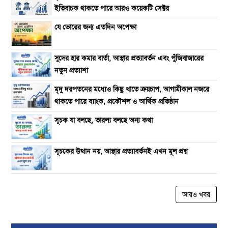
ইতিবাচক থাকতে পারে আরও কয়েকটি সেক্টর
যে ভোরের জন্য এতদিন অপেক্ষা
সুদের হার কমার বার্তা, আস্থার প্রত্যাবর্তন এবং পুঁজিবাজারের
নতুন প্রত্যাশা
মৃদু দরপতনের মধ্যেও কিছু খাতে ক্রয়চাপ, আগামীকাল নজরে
থাকতে পারে ব্যাংক, প্রকৌশল ও আর্থিক প্রতিষ্ঠান
সূচক যা বলছে, তারল্য বলছে অন্য কথা
সূচকের উত্থান নয়, আস্থার প্রত্যাবর্তনই এখন মূল প্রশ্ন
আরও খবর