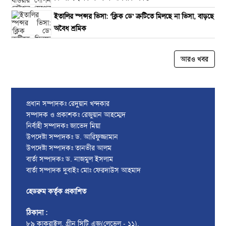
ইতালির স্পন্সর ভিসা: ‘ক্লিক ডে’ ত্রুটিতে মিলছে না ভিসা, বাড়ছে
অবৈধ শ্রমিক
আরও খবর
প্রধান সম্পাদকঃ রেদুয়ান খন্দকার
সম্পাদক ও প্রকাশকঃ রেজুয়ান আহম্মেদ
নির্বাহী সম্পাদকঃ জাভেদ মিয়া
উপদেষ্টা সম্পাদকঃ ড. আরিফুজ্জামান
উপদেষ্টা সম্পাদকঃ তানভীর আলম
বার্তা সম্পাদকঃ ড. নাজমুল ইসলাম
বার্তা সম্পাদক দুবাইঃ মোঃ ফেরদাউস আহমাদ
হেডরুম কর্তৃক প্রকাশিত
ঠিকানা :
৮৯ কাকরাইল, গ্রীন সিটি এজ(লেভেল - ১১),