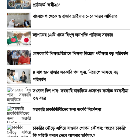
প্ল্যাটফর্ম ‘কর্মী২৪’
বাংলাদেশ থেকে ৬ হাজার ড্রাইভার নেবে আরব আমিরাত
জাপানের ১৬টি খাতে বিপুল জনশক্তি পাঠাচ্ছে সরকার
বেসরকারি শিক্ষাপ্রতিষ্ঠানে শিক্ষক নিয়োগ পরীক্ষায় বড় পরিবর্তন
৪ লাখ ৬৮ হাজার সরকারি পদ শূন্য, নিয়োগে আসছে বড়
পরিবর্তন
সংসদে বিল পাস: সরকারি চাকরিতে প্রবেশের সর্বোচ্চ বয়সসীমা
৩২ বছর
সরকারি চাকরিজীবীদের জন্য জরুরি নির্দেশনা
চাকরির দৌড়ে এগিয়ে যাওয়ার গোপন কৌশল: ‘স্বপ্নের চাকরি’
কি সত্যিই বদলে দেবে আপনার ভবিষ্যৎ?