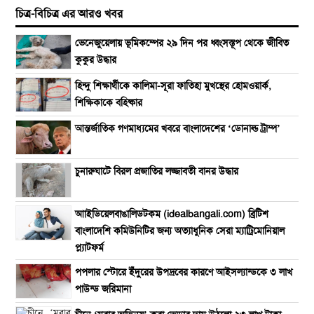
চিত্র-বিচিত্র এর আরও খবর
ভেনেজুয়েলায় ভূমিকম্পের ২৯ দিন পর ধ্বংসস্তূপ থেকে জীবিত
কুকুর উদ্ধার
হিন্দু শিক্ষার্থীকে কালিমা-সূরা ফাতিহা মুখস্থের হোমওয়ার্ক,
শিক্ষিকাকে বহিষ্কার
আন্তর্জাতিক গণমাধ্যমের খবরে বাংলাদেশের ‘ডোনাল্ড ট্রাম্প’
চুনারুঘাটে বিরল প্রজাতির লজ্জাবতী বানর উদ্ধার
আাইডিয়েলবাঙালিডটকম (idealbangali.com) ব্রিটিশ
বাংলাদেশি কমিউনিটির জন্য অত্যাধুনিক সেরা ম্যাট্রিমোনিয়াল
প্ল্যাটফর্ম
পপলার স্টোরে ইঁদুরের উপদ্রবের কারণে আইসল্যান্ডকে ৩ লাখ
পাউন্ড জরিমানা