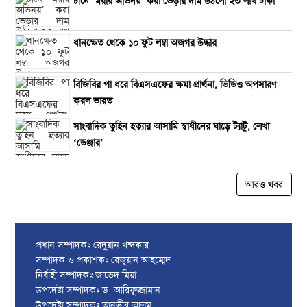
চীনে ‘মরার অভিনয়’ করা ভেড়ার দাম উঠলো ২৩ লাখ টাকা
ধানক্ষেত থেকে ১০ ফুট লম্বা অজগর উদ্ধার
বিজিবির পা ধরে বিএসএফের ক্ষমা প্রার্থনা, ভিডিও অপসারণ
করল ভারত
সাংবাদিক তুহিন হত্যার আসামি স্বাধীনের ঘাড়ে ট্যাটু, লেখা
‘ডেঞ্জার’
আরও খবর
প্রধান সম্পাদকঃ রেদুয়ান খন্দকার
সম্পাদক ও প্রকাশকঃ রেজুয়ান আহম্মেদ
নির্বাহী সম্পাদকঃ জাভেদ মিয়া
উপদেষ্টা সম্পাদকঃ ড. আরিফুজ্জামান
উপদেষ্টা সম্পাদকঃ তানভীর আলম