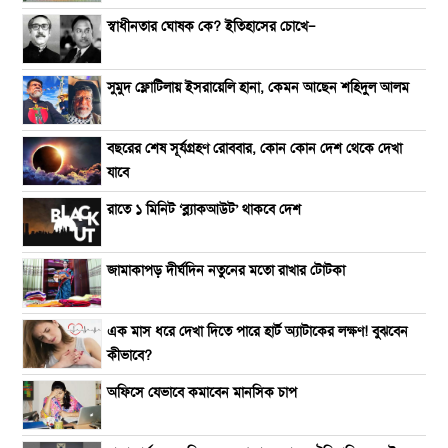
স্বাধীনতার ঘোষক কে? ইতিহাসের চোখে—
সুমুদ ফ্লোটিলায় ইসরায়েলি হানা, কেমন আছেন শহিদুল আলম
বছরের শেষ সূর্যগ্রহণ রোববার, কোন কোন দেশ থেকে দেখা
যাবে
রাতে ১ মিনিট ‘ব্ল্যাকআউট’ থাকবে দেশ
জামাকাপড় দীর্ঘদিন নতুনের মতো রাখার টোটকা
এক মাস ধরে দেখা দিতে পারে হার্ট অ্যাটাকের লক্ষণ! বুঝবেন
কীভাবে?
অফিসে যেভাবে কমাবেন মানসিক চাপ