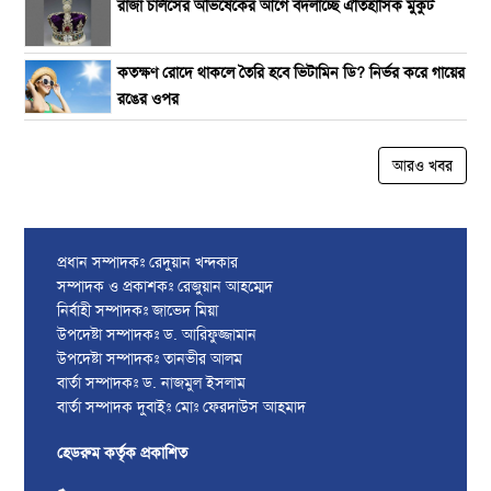
রাজা চার্লসের অভিষেকের আগে বদলাচ্ছে ঐতিহাসিক মুকুট
কতক্ষণ রোদে থাকলে তৈরি হবে ভিটামিন ডি? নির্ভর করে গায়ের
রঙের ওপর
আরও খবর
প্রধান সম্পাদকঃ রেদুয়ান খন্দকার
সম্পাদক ও প্রকাশকঃ রেজুয়ান আহম্মেদ
নির্বাহী সম্পাদকঃ জাভেদ মিয়া
উপদেষ্টা সম্পাদকঃ ড. আরিফুজ্জামান
উপদেষ্টা সম্পাদকঃ তানভীর আলম
বার্তা সম্পাদকঃ ড. নাজমুল ইসলাম
বার্তা সম্পাদক দুবাইঃ মোঃ ফেরদাউস আহমাদ
হেডরুম কর্তৃক প্রকাশিত