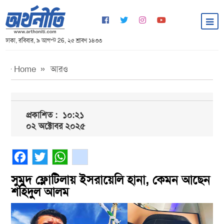
ঢাকা, রবিবার, ৯ আগস্ট 26, ২৫ শ্রাবণ ১৪৩৩
Home
আরও
প্রকাশিত :
১০:২১
০২ অক্টোবর ২০২৫
Facebook
Twitter
WhatsApp
gmail
সুমুদ ফ্লোটিলায় ইসরায়েলি হানা, কেমন আছেন
শহিদুল আলম