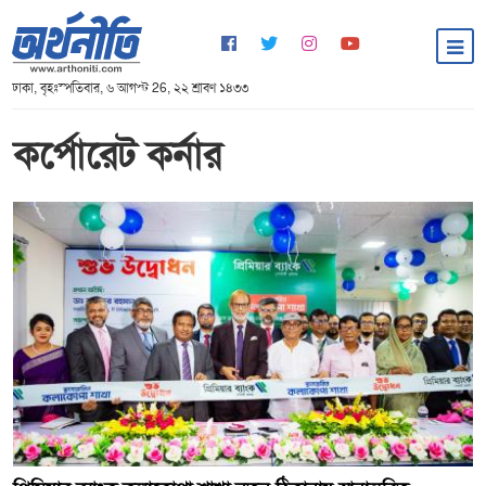
ঢাকা, বৃহঃস্পতিবার, ৬ আগস্ট 26, ২২ শ্রাবণ ১৪৩৩
কর্পোরেট কর্নার