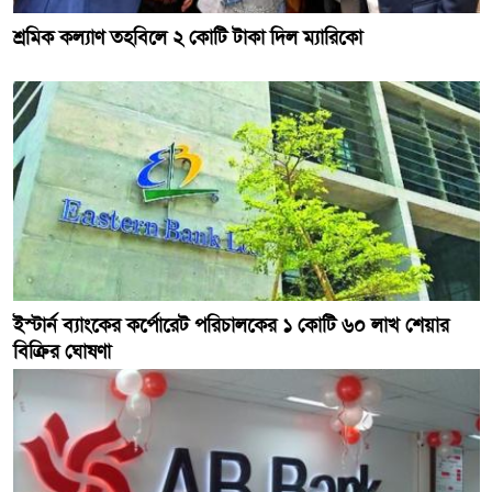
শ্রমিক কল্যাণ তহবিলে ২ কোটি টাকা দিল ম্যারিকো
ইস্টার্ন ব্যাংকের কর্পোরেট পরিচালকের ১ কোটি ৬০ লাখ শেয়ার
বিক্রির ঘোষণা