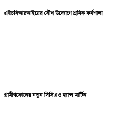
এইচবিআরআইয়ের যৌথ উদ্যোগে শ্রমিক কর্মশালা
গ্রামীণফোনের নতুন সিসিএও হ্যান্স মার্টিন