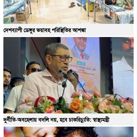
দেশব্যাপী ডেঙ্গুর ভয়াবহ পরিস্থিতির আশঙ্কা
দুর্নীতি-অবহেলায় বদলি নয়, হবে চাকরিচ্যুতি: স্বাস্থ্যমন্ত্রী