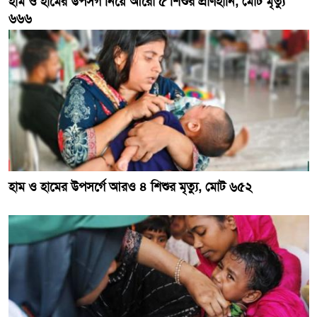
হাম ও হামের উপসর্গ নিয়ে আরো ৫ শিশুর প্রাণহানি, মোট মৃত্যু
৬৬৬
হাম ও হামের উপসর্গে আরও ৪ শিশুর মৃত্যু, মোট ৬৫২